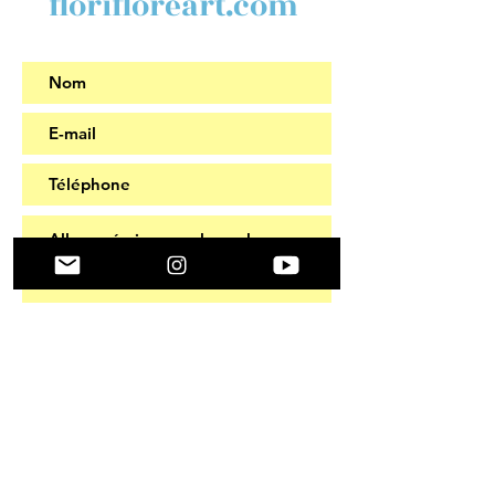
florifloreart.com
Aller !