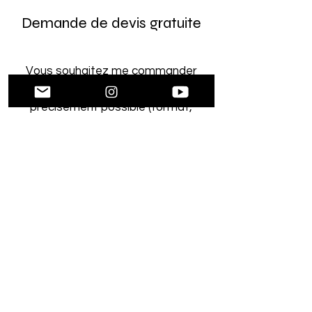
Demande de devis gratuite
Vous souhaitez me commander
un portrait ? Décrivez-moi le plus
précisément possible (format,
date butoir, nombre de
personnes ou/et d'animaux à
représenter, occasion pour
laquelle la demande est faite) et
je reviendrai vers vous
rapidement avec une proposition
de devis.
Prénom